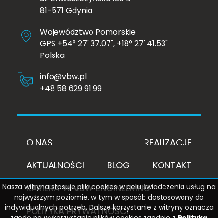
81-571 Gdynia
Województwo Pomorskie
GPS +54° 27' 37.07", +18° 27' 41.53"
Polska
info@vbw.pl
+48 58 629 91 99
O NAS
REALIZACJE
AKTUALNOŚCI
BLOG
KONTAKT
KARIERA W VBW ENGINEERING
Nasza witryna stosuje pliki cookies w celu świadczenia usług na
najwyższym poziomie, w tym w sposób dostosowany do
indywidualnych potrzeb. Dalsze korzystanie z witryny oznacza
POLITYKA PRYWATNOŚCI
zgodę na wykorzystanie plików cookies zgodnie z
Polityką