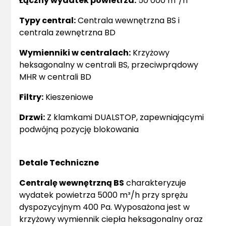
Łączny wydatek powietrza:
50 000 m³/h
Typy central:
Centrala wewnętrzna BS i
centrala zewnętrzna BD
Wymienniki w centralach:
Krzyżowy
heksagonalny w centrali BS, przeciwprądowy
MHR w centrali BD
Filtry:
Kieszeniowe
Drzwi:
Z klamkami DUALSTOP, zapewniającymi
podwójną pozycję blokowania
Detale Techniczne
Centralę wewnętrzną BS
charakteryzuje
wydatek powietrza 5000 m³/h przy sprężu
dyspozycyjnym 400 Pa. Wyposażona jest w
krzyżowy wymiennik ciepła heksagonalny oraz