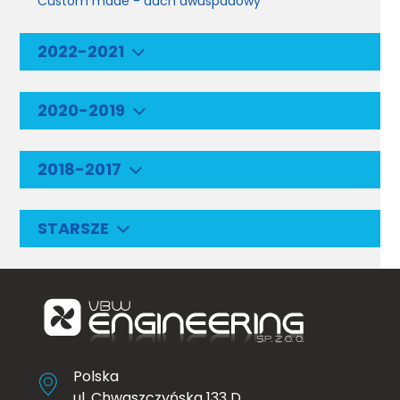
Custom made - dach dwuspadowy
2022-2021
2020-2019
2018-2017
STARSZE
Polska
ul. Chwaszczyńska 133 D