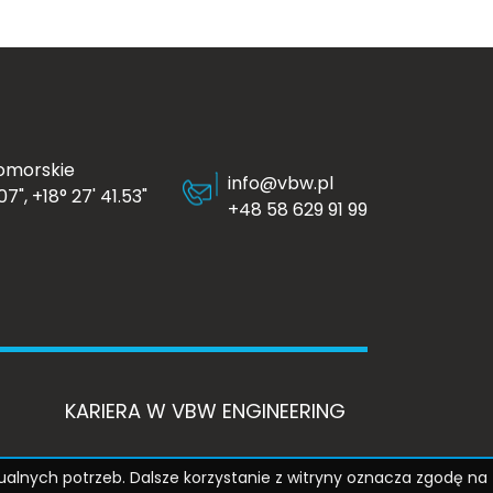
omorskie
info@vbw.pl
7", +18° 27' 41.53"
+48 58 629 91 99
KARIERA W VBW ENGINEERING
ualnych potrzeb. Dalsze korzystanie z witryny oznacza zgodę na