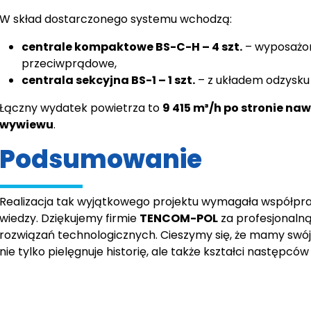
W skład dostarczonego systemu wchodzą:
centrale kompaktowe BS-C-H – 4 szt.
– wyposażo
przeciwprądowe,
centrala sekcyjna BS-1 – 1 szt.
– z układem odzysku 
Łączny wydatek powietrza to
9 415 m³/h po stronie na
wywiewu
.
Podsumowanie
Realizacja tak wyjątkowego projektu wymagała współpra
wiedzy. Dziękujemy firmie
TENCOM-POL
za profesjonalną 
rozwiązań technologicznych. Cieszymy się, że mamy swój
nie tylko pielęgnuje historię, ale także kształci następcó