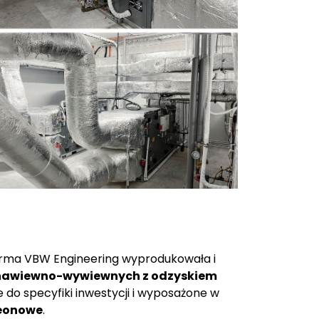
irma VBW Engineering wyprodukowała i
 nawiewno-wywiewnych z odzyskiem
 do specyfiki inwestycji i wyposażone w
reonowe
.