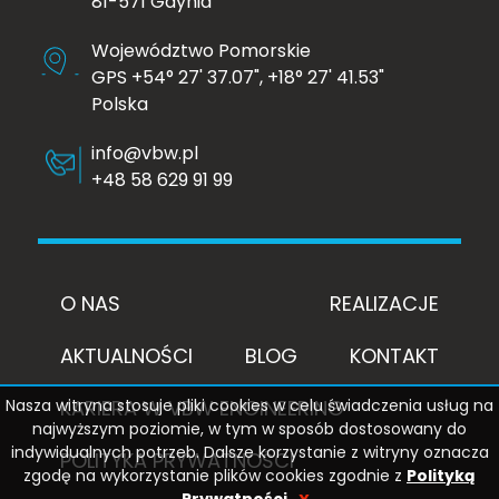
81-571 Gdynia
Województwo Pomorskie
GPS +54° 27' 37.07", +18° 27' 41.53"
Polska
info@vbw.pl
+48 58 629 91 99
O NAS
REALIZACJE
AKTUALNOŚCI
BLOG
KONTAKT
Nasza witryna stosuje pliki cookies w celu świadczenia usług na
KARIERA W VBW ENGINEERING
najwyższym poziomie, w tym w sposób dostosowany do
indywidualnych potrzeb. Dalsze korzystanie z witryny oznacza
POLITYKA PRYWATNOŚCI
zgodę na wykorzystanie plików cookies zgodnie z
Polityką