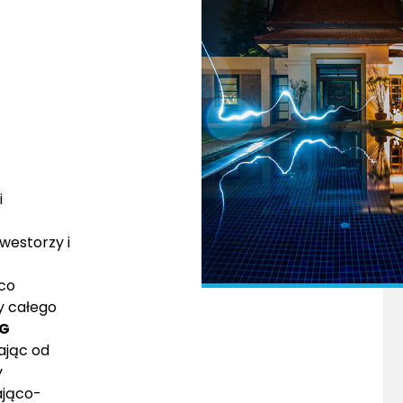
i
westorzy i
 co
y całego
NG
ając od
y
ająco-