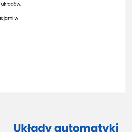
 układów,
acjami w
Układy automatyki