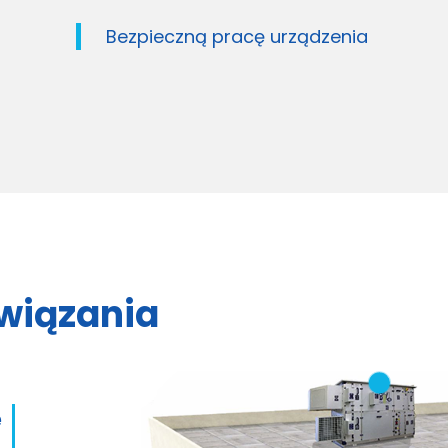
Kontrolę funkcji całego
systemu
wiązania
e