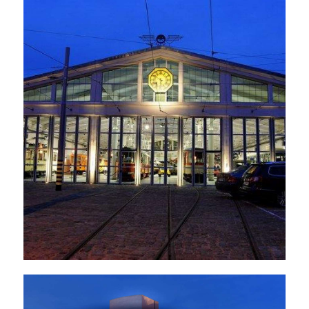
Park rozrywki
Muzeum
Mandoria
Bursztynu w
Gdańsku
Muzeum Techniki i Komunikacji - Zajezdnia
w Szczecinie