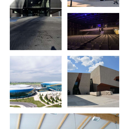
Pałac kultury
Ziemeļblāzma
Lodowisko
Klub Studio,
Torbyd,
Kraków
Bydgoszcz
Stadion Almaty
Jordanki - Toruń
Arena,
Kazachstan