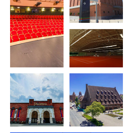
Centrum
Nowoczesności
Młyn Wiedzy w
Toruniu
Chorzowskie
Centrum
centrum kultury -
Tenisowe ANGIE w
Chorzów
Puszczykowie