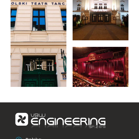
Teatr im. Wilama
Horzycy
Polski Teatr
Wintergarten
Tańca
Variete - Berlin