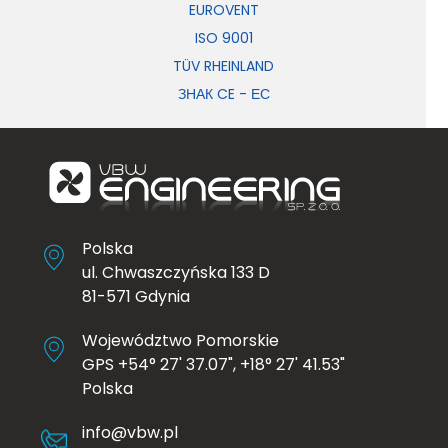
EUROVENT
ISO 9001
TÜV RHEINLAND
ЗНАК CE - ЕС
Polska
ul. Chwaszczyńska 133 D
81-571 Gdynia
Województwo Pomorskie
GPS +54° 27' 37.07", +18° 27' 41.53"
Polska
info@vbw.pl