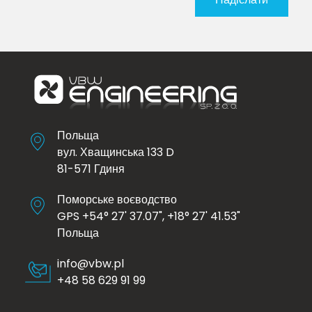
Польща
вул. Хващинська 133 D
81-571 Гдиня
Поморське воєводство
GPS +54° 27' 37.07", +18° 27' 41.53"
Польща
info@vbw.pl
+48 58 629 91 99