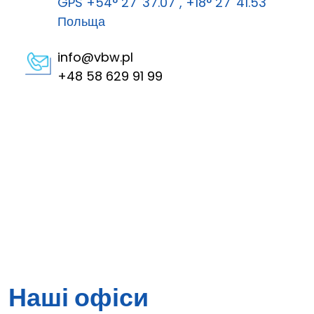
GPS +54° 27' 37.07", +18° 27' 41.53"
Польща
info@vbw.pl
+48 58 629 91 99
Наші офіси