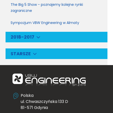
The Big 5 Show - poznajemy kolejne rynki
zagraniczne
Sympozjum VBW Engineering w Almaty
2018-2017
STARSZE
Polska
ul. Chwaszczyńska 133 D
81-571 Gdynia